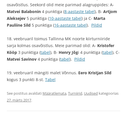
osavõistlus. Seekord olid meie parimad alagruppides: A-
Matvei Balabonin
4 punktiga (
8-aastaste tabel
), B-
Artjom
Aleksejev
5 punktiga (
10-aastaste tabel
) ja C-
Marta
Pauliine Sild
5 punktiga (
16-aastaste tabel
).
Pildid
18. veebruaril toimus Tallinna MK noorte kiirturniiride
sarja kolmas osavõistlus. Meie parimad olid: A-
Kristofer
Kööp
3 punktiga (
tabel
), B-
Henry Jõg
i 4 punktiga (
tabel
), C-
Matvei Savinov
4 punktiga (
tabel
).
Pildid
19. veebruaril mängiti malet Võnnus.
Eero Kristjan Sild
kogus 3 punkti 8-st.
Tabel
See postitus avaldati
Määratlemata
,
Turniirid
,
Uudised
kategoorias
27. märts 2017
.