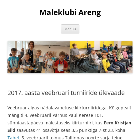
Liigu
sisu
Maleklubi Areng
juurde
Menüü
2017. aasta veebruari turniiride ülevaade
Veebruar algas nädalavahetuse kiirturniiridega. Kõigepealt
mängiti 4. veebruaril Pärnus Paul Kerese 101.
sünniaastapäeva mälestuseks kiirturniiri, kus
Eero Kristjan
Sild
saavutas 41 osavõtja seas 3,5 punktiga 7-st 23. koha
Tabel
. 5. veebruaril toimus Tallinnas noorte sarja teine