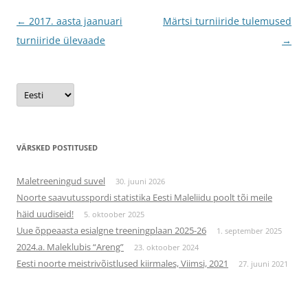
Postituste
←
2017. aasta jaanuari
Märtsi turniiride tulemused
töölaud
turniiride ülevaade
→
Vali
keel
VÄRSKED POSTITUSED
Maletreeningud suvel
30. juuni 2026
Noorte saavutusspordi statistika Eesti Maleliidu poolt tõi meile
häid uudiseid!
5. oktoober 2025
Uue õppeaasta esialgne treeningplaan 2025-26
1. september 2025
2024.a. Maleklubis “Areng”
23. oktoober 2024
Eesti noorte meistrivõistlused kiirmales, Viimsi, 2021
27. juuni 2021