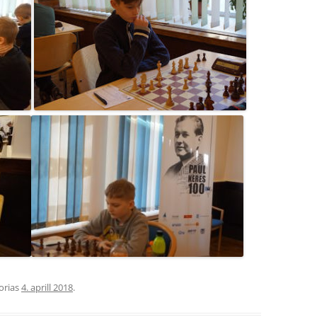
orias
4. aprill 2018
.