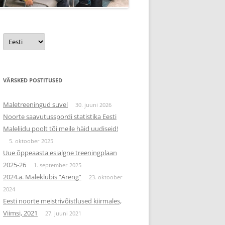
Vali
keel
VÄRSKED POSTITUSED
Maletreeningud suvel
30. juuni 2026
Noorte saavutusspordi statistika Eesti
Maleliidu poolt tõi meile häid uudiseid!
5. oktoober 2025
Uue õppeaasta esialgne treeningplaan
2025-26
1. september 2025
2024.a. Maleklubis “Areng”
23. oktoober
2024
Eesti noorte meistrivõistlused kiirmales,
Viimsi, 2021
27. juuni 2021