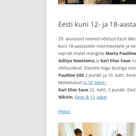
Eesti kuni 12- ja 18-aast
29. alustasid noored võitlust Eesti Mei
kuni 18-aastastele noormeestele ja n
vapralt malet mängida
Marta Pauliine
Aditya Naestema
ja
Karl Elias Saue
no
võitluslikud. Elasime kogu klubiga no
Pauliine Sild
2 punkti ja 10. koht. Eest
Maleklubist
G-18_tabel
; B12 –
Karl Elias Saue
22. koht, 3 punkti. Ees
Nikitin
.
Eesti B-12_tabel
Pildid