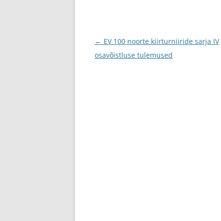
Postituste
←
EV 100 noorte kiirturniiride sarja IV
töölaud
osavõistluse tulemused