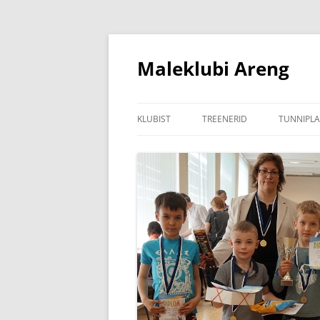
Liigu
sisu
juurde
Maleklubi Areng
KLUBIST
TREENERID
TUNNIPL