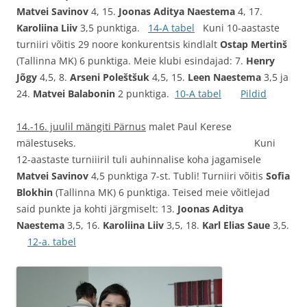
Matvei Savinov
4, 15.
Joonas Aditya Naestema
4, 17.
Karoliina Liiv
3,5 punktiga.
14-A tabel
Kuni 10-aastaste
turniiri võitis 29 noore konkurentsis kindlalt
Ostap Mertinš
(Tallinna MK) 6 punktiga. Meie klubi esindajad: 7.
Henry
Jõgy
4,5, 8.
Arseni Poleštšuk
4,5, 15.
Leen Naestema
3,5 ja
24.
Matvei Balabonin
2 punktiga.
10-A tabel
Pildid
14.-16. juulil mängiti Pärnus
malet Paul Kerese
mälestuseks. Kuni
12-aastaste turniiiril tuli auhinnalise koha jagamisele
Matvei Savinov
4,5 punktiga 7-st. Tubli! Turniiri võitis
Sofia
Blokhin
(Tallinna MK) 6 punktiga. Teised meie võitlejad
said punkte ja kohti järgmiselt: 13.
Joonas Aditya
Naestema
3,5, 16.
Karoliina Liiv
3,5, 18.
Karl Elias Saue
3,5.
12-a. tabel