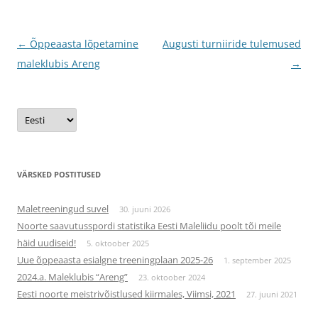
Postituste
←
Õppeaasta lõpetamine
Augusti turniiride tulemused
töölaud
maleklubis Areng
→
Vali
keel
VÄRSKED POSTITUSED
Maletreeningud suvel
30. juuni 2026
Noorte saavutusspordi statistika Eesti Maleliidu poolt tõi meile
häid uudiseid!
5. oktoober 2025
Uue õppeaasta esialgne treeningplaan 2025-26
1. september 2025
2024.a. Maleklubis “Areng”
23. oktoober 2024
Eesti noorte meistrivõistlused kiirmales, Viimsi, 2021
27. juuni 2021