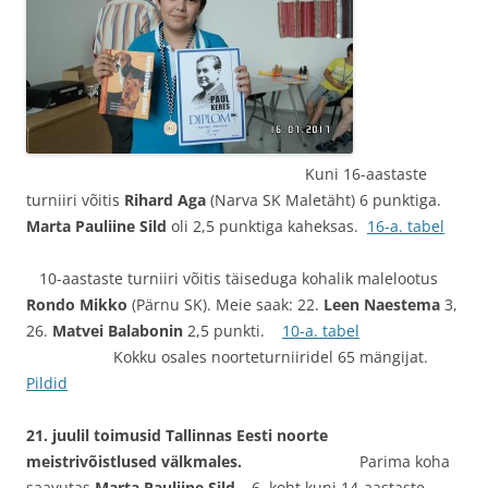
Kuni 16-aastaste
turniiri võitis
Rihard Aga
(Narva SK Maletäht) 6 punktiga.
Marta Pauliine Sild
oli 2,5 punktiga kaheksas.
16-a. tabel
10-aastaste turniiri võitis täiseduga kohalik malelootus
Rondo Mikko
(Pärnu SK). Meie saak: 22.
Leen Naestema
3,
26.
Matvei Balabonin
2,5 punkti.
10-a. tabel
Kokku osales noorteturniiridel 65 mängijat.
Pildid
21. juulil toimusid Tallinnas Eesti noorte
meistrivõistlused välkmales.
Parima koha
saavutas
Marta Pauliine Sild
– 6. koht kuni 14-aastaste