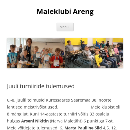
Liigu
sisu
Maleklubi Areng
juurde
Menüü
Juuli turniiride tulemused
6.-8. juulil toimusid Kuressaares Saaremaa 38. noorte
lahtised meistrivõistlused.
Meie klubist oli
8 mängijat. Kuni 14-aastaste turniiri võitis 33 osaleja
hulgas
Arseni Nikitin
(Narva Maletäht) 6 punktiga 7-st.
Meie võitlejate tulemused: 6.
Marta Pauliine Sild
4,5, 12.