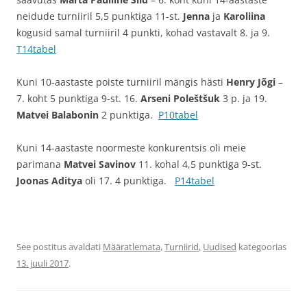
neidude turniiril 5,5 punktiga 11-st.
Jenna
ja
Karoliina
kogusid samal turniiril 4 punkti, kohad vastavalt 8. ja 9.
T14tabel
Kuni 10-aastaste poiste turniiril mängis hästi
Henry Jõgi
–
7. koht 5 punktiga 9-st. 16.
Arseni Poleštšuk
3 p. ja 19.
Matvei Balabonin
2 punktiga.
P10tabel
Kuni 14-aastaste noormeste konkurentsis oli meie
parimana
Matvei Savinov
11. kohal 4,5 punktiga 9-st.
Joonas Aditya
oli 17. 4 punktiga.
P14tabel
See postitus avaldati
Määratlemata
,
Turniirid
,
Uudised
kategoorias
13. juuli 2017
.