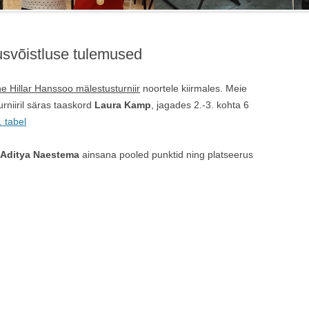
usvõistluse tulemused
ne Hillar Hanssoo mälestusturniir
noortele kiirmales. Meie
urniiril säras taaskord
Laura Kamp
, jagades 2.-3. kohta 6
. tabel
Aditya Naestema
ainsana pooled punktid ning platseerus