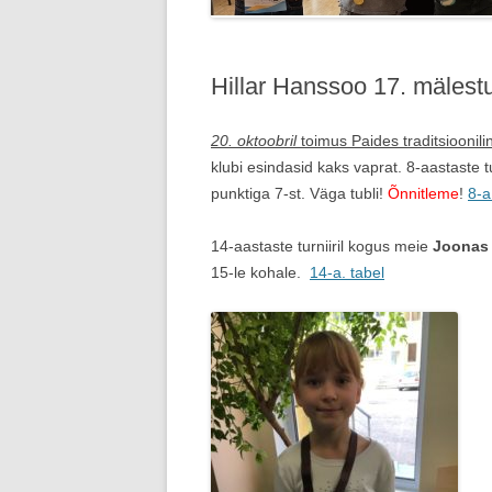
Hillar Hanssoo 17. mälest
20. oktoobril
toimus Paides traditsioonili
klubi esindasid kaks vaprat. 8-aastaste t
punktiga 7-st. Väga tubli!
Õnnitleme
!
8-a
14-aastaste turniiril kogus meie
Joonas 
15-le kohale.
14-a. tabel