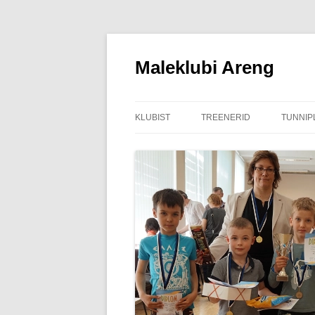
Liigu
sisu
juurde
Maleklubi Areng
KLUBIST
TREENERID
TUNNIP