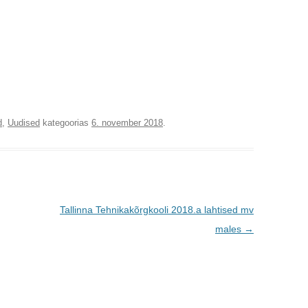
d
,
Uudised
kategoorias
6. november 2018
.
Tallinna Tehnikakõrgkooli 2018.a lahtised mv
males
→