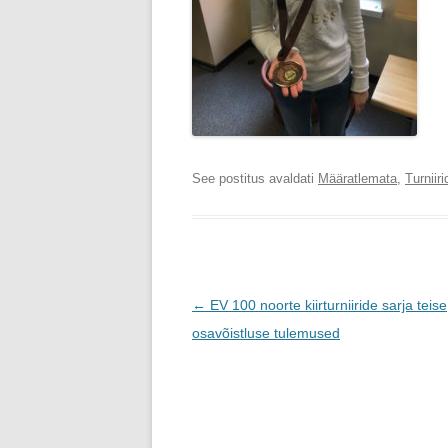
See postitus avaldati
Määratlemata
,
Turniiri
Postituste
←
EV 100 noorte kiirturniiride sarja teise
töölaud
osavõistluse tulemused