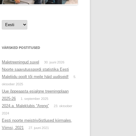
Vali
keel
VÄRSKED POSTITUSED
Maletreeningud suvel
30. juuni 2026
Noorte saavutusspordi statistika Eesti
Maleliidu poolt tõi meile häid uudiseid!
5.
oktoober 2025
Uue õppeaasta esialgne treeningplaan
2025-26
1. september 2025
2024.a. Maleklubis “Areng”
23. oktoober
2024
Eesti noorte meistrivõistlused kiirmales,
Viimsi, 2021
27. juuni 2021