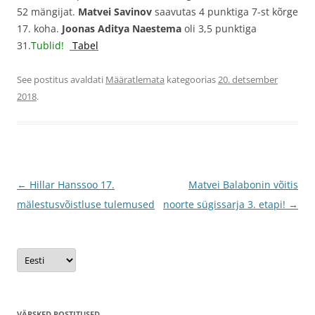
52 mängijat.
Matvei Savinov
saavutas 4 punktiga 7-st kõrge
17. koha.
Joonas Aditya Naestema
oli 3,5 punktiga
31.
Tublid!
Tabel
See postitus avaldati
Määratlemata
kategoorias
20. detsember
2018
.
Postituste
←
Hillar Hanssoo 17.
Matvei Balabonin võitis
töölaud
mälestusvõistluse tulemused
noorte sügissarja 3. etapi!
→
Vali
keel
VÄRSKED POSTITUSED