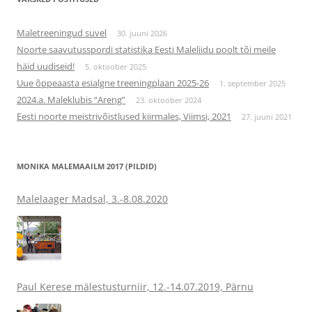
Maletreeningud suvel
30. juuni 2026
Noorte saavutusspordi statistika Eesti Maleliidu poolt tõi meile
häid uudiseid!
5. oktoober 2025
Uue õppeaasta esialgne treeningplaan 2025-26
1. september 2025
2024.a. Maleklubis “Areng”
23. oktoober 2024
Eesti noorte meistrivõistlused kiirmales, Viimsi, 2021
27. juuni 2021
MONIKA MALEMAAILM 2017 (PILDID)
Malelaager Madsal, 3.-8.08.2020
Paul Kerese mälestusturniir, 12.-14.07.2019, Pärnu