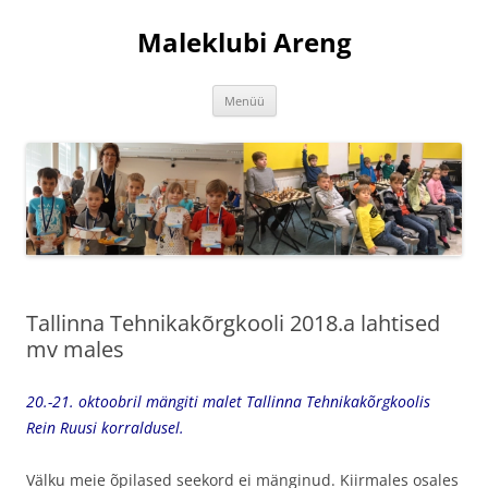
Liigu
sisu
Maleklubi Areng
juurde
Menüü
Tallinna Tehnikakõrgkooli 2018.a lahtised
mv males
20.-21. oktoobril mängiti malet Tallinna Tehnikakõrgkoolis
Rein Ruusi korraldusel.
Välku meie õpilased seekord ei mänginud. Kiirmales osales